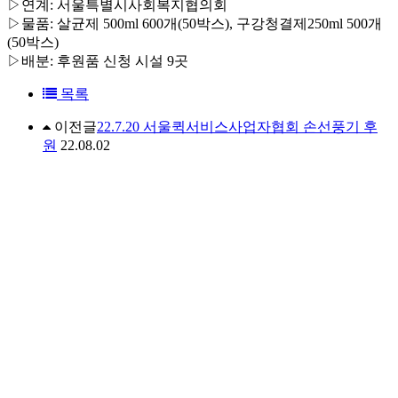
▷연계: 서울특별시사회복지협의회
▷물품: 살균제 500ml 600개(50박스), 구강청결제250ml 500개
(50박스)
▷배분: 후원품 신청 시설 9곳
목록
이전글
22.7.20 서울퀵서비스사업자협회 손선풍기 후
원
22.08.02
다음글
22.6.27 (주)오투엠 KF94 마스크 후원
22.07.01
댓글목록
댓글목록
등록된 댓글이 없습니다.
상호 : 서울시한부모가족복지시설협회
주소 : 서울특별시 용산구 신흥로26길 21-3 해오름빌
Tel. 02-712-0766 Fax. 02-717-2877